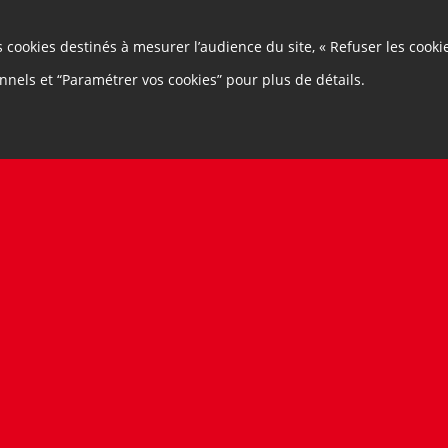
nce, 75013 Paris. Les demandes de rendez-vous sont à adresser
dparis.fr
es cookies destinés à mesurer l’audience du site, « Refuser les cooki
 la consultation (soit après le 21 juillet, 18h00) ne seront pas
onnels et “Paramétrer vos cookies” pour plus de détails.
a publié sur cette plateforme et annexé au PPBE.
ON DU PUBLIC :
e PPBE :
>
Consulter le document
it dans l'environnement 2025-2029 :
>
Consulter le documen
sulter le document
MENTAIRES :
n sur l'arrêt du projet de PPBE : >
Consulter le document
 bruit :
>
Consulter le document
 :
>
Consulter le document