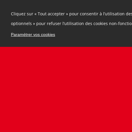
Métropole du Grand Paris, 157 avenue de Fra
consultation.ppbe@metropolegran
Cliquez sur « Tout accepter » pour consentir à l’utilisation d
Les observations transmises après la clôture de
optionnels » pour refuser l’utilisation des cookies non-foncti
La consultation fera l'objet d'un bilan qui ser
Paramétrer vos cookies
DOCUMENTS SOUMIS A LA CONSULTATI
Résumé non technique du projet d
Projet de plan de prévention du bru
Annexes du projet de PPBE :
>
Con
DOCUMENTS D'INFORMATION SUPPLÉ
Délibération du conseil métropolitai
Résumé non technique des cartes de
Diagnostic acoustique métropolitain